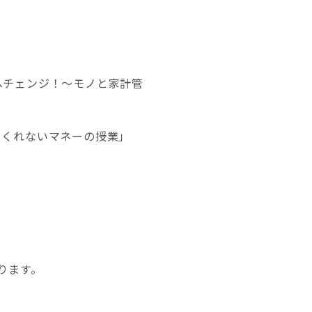
へチェンジ！～モノと家計管
てくれないマネーの授業」
ります。